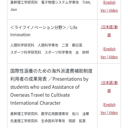
(English
基幹理工学研究科 電子物理システム学専攻 TIAN,
Jian
Ver.) Video
＜ライフイノベーション分野＞／Life
（日本語）動
Innovation
画
人間科学研究科 人間科学専攻 二宮 朝日菜
(English
スポーツ科学研究科 スポーツ科学専攻 袁 帥邦
Ver.) Video
国際性涵養のための海外派遣費補助制度
利用者の成果発表 ／Presentations by
（日本語）動
students who used Assistance of
画
Overseas Travel to Cultivate
International Character
(English
Ver.) Video
基幹理工学研究科 数学応用数理専攻 佐川 凜華
先進理工学研究科 生命医科学専攻 岡部 拓真